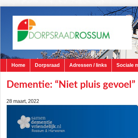
Home
Dorpsraad
Adressen / links
Sociale 
Dementie: “Niet pluis gevoel”
28 maart, 2022