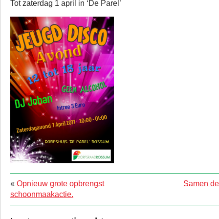
Tot zaterdag 1 april in ‘De Parel’
«
Opnieuw grote opbrengst
Samen de 
schoonmaakactie.