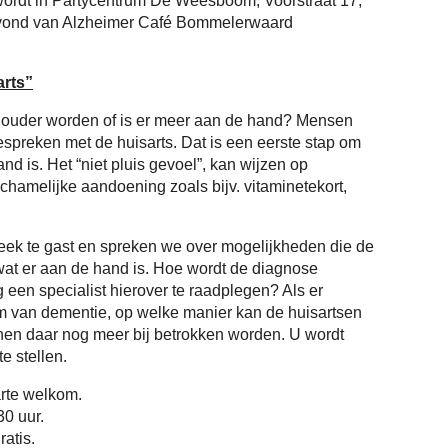
ordt in Partycentrum De Weesboom, Voorstraat 17,
ond van Alzheimer Café Bommelerwaard
arts”
ouder worden of is er meer aan de hand? Mensen
spreken met de huisarts. Dat is een eerste stap om
and is. Het “niet pluis gevoel”, kan wijzen op
hamelijke aandoening zoals bijv. vitaminetekort,
reek te gast en spreken we over mogelijkheden die de
wat er aan de hand is. Hoe wordt de diagnose
ig een specialist hierover te raadplegen? Als er
m van dementie, op welke manier kan de huisartsen
nen daar nog meer bij betrokken worden. U wordt
e stellen.
arte welkom.
0 uur.
atis.