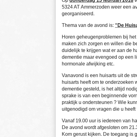
Op
donderdag 15 februari 2018
w
5324 AT Ammerzoden weer een av
georganiseerd.
Thema van de avond is:
“De Huis
Horen geheugenproblemen bij het 
maken zich zorgen en willen die be
duidelijk te krijgen wat er aan de h
dementie maar evengoed op een lic
hormonale afwijking etc.
Vanavond is een huisarts uit de st
huisarts heeft om te onderzoeken 
dementie gesteld, is het altijd nod
sprake is van een beginnende vor
praktijk u ondersteunen ? Wie kun
uitgenodigd om vragen die u heeft t
Vanaf 19.00 uur is iedereen van h
De avond wordt afgesloten om 21.3
Kom gerust kijken. De toegang is gr