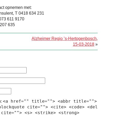
tact opnemen met:
nsulent, T 0418 634 231
T 073 611 9170
 207 635
Alzheimer Regio ’s-Hertogenbosch,
15-03-2018
»
<a href="" title=""> <abbr title="">
n:
blockquote cite=""> <cite> <code> <del
 cite=""> <s> <strike> <strong>