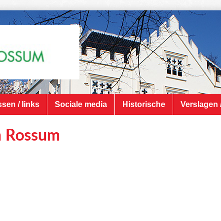
sen / links
Sociale media
Historische
Verslagen 
n Rossum