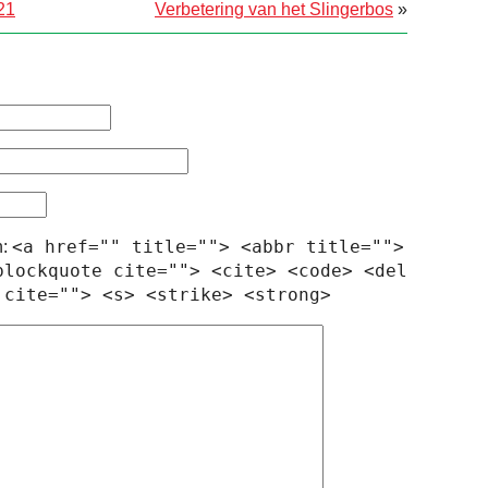
21
Verbetering van het Slingerbos
»
<a href="" title=""> <abbr title="">
n:
blockquote cite=""> <cite> <code> <del
 cite=""> <s> <strike> <strong>